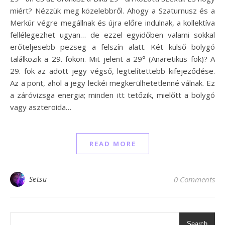
miért? Nézzük meg közelebbről. Ahogy a Szaturnusz és a
Merkúr végre megállnak és újra előre indulnak, a kollektíva
fellélegezhet ugyan… de ezzel egyidőben valami sokkal
erőteljesebb pezseg a felszín alatt. Két külső bolygó
találkozik a 29. fokon. Mit jelent a 29° (Anaretikus fok)? A
29. fok az adott jegy végső, legtelítettebb kifejeződése.
Az a pont, ahol a jegy leckéi megkerülhetetlenné válnak. Ez
a záróvizsga energia; minden itt tetőzik, mielőtt a bolygó
vagy aszteroida…
READ MORE
Setsu
0 Comments
Search