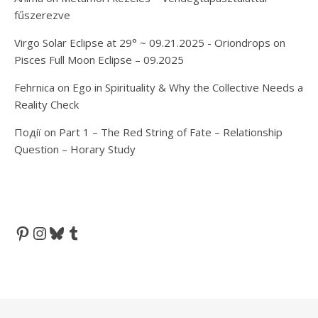
fűszerezve
Virgo Solar Eclipse at 29° ~ 09.21.2025 - Oriondrops
on
Pisces Full Moon Eclipse – 09.2025
Fehrnica
on
Ego in Spirituality & Why the Collective Needs a
Reality Check
Події
on
Part 1 – The Red String of Fate – Relationship
Question – Horary Study
Pinterest
Instagram
Bluesky
Tumblr