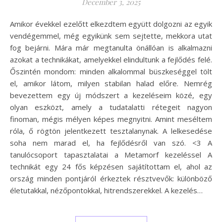
December 3, 2025
Amikor évekkel ezelőtt elkezdtem együtt dolgozni az egyik
vendégemmel, még egyikünk sem sejtette, mekkora utat
fog bejárni. Mára már megtanulta önállóan is alkalmazni
azokat a technikákat, amelyekkel elindultunk a fejlődés felé.
Őszintén mondom: minden alkalommal büszkeséggel tölt
el, amikor látom, milyen stabilan halad előre. Nemrég
bevezettem egy új módszert a kezeléseim közé, egy
olyan eszközt, amely a tudatalatti rétegeit nagyon
finoman, mégis mélyen képes megnyitni. Amint meséltem
róla, ő rögtön jelentkezett tesztalanynak. A lelkesedése
soha nem marad el, ha fejlődésről van szó. <3 A
tanulócsoport tapasztalatai a Metamorf kezeléssel A
technikát egy 24 fős képzésen sajátítottam el, ahol az
ország minden pontjáról érkeztek résztvevők: különböző
életutakkal, nézőpontokkal, hitrendszerekkel. A kezelés…