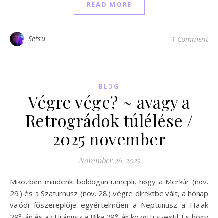
READ MORE
Setsu
1 Comment
BLOG
Végre vége? ~ avagy a
Retrográdok túlélése /
2025 november
November 26, 2025
Miközben mindenki boldogan ünnepli, hogy a Merkúr (nov.
29.) és a Szaturnusz (nov. 28.) végre direktbe vált, a hónap
valódi főszereplője egyértelműen a Neptunusz a Halak
29°-án és az Uránusz a Bika 29°-án közötti szextil. És hogy