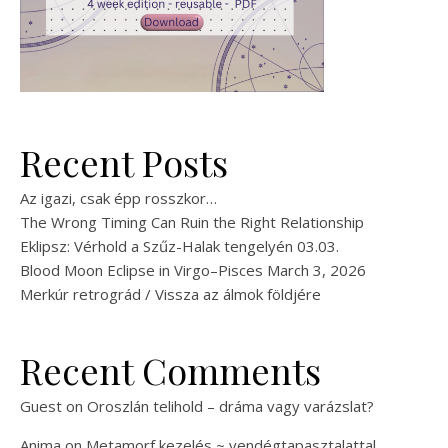
Recent Posts
Az igazi, csak épp rosszkor…
The Wrong Timing Can Ruin the Right Relationship
Eklipsz: Vérhold a Szűz-Halak tengelyén 03.03.
Blood Moon Eclipse in Virgo–Pisces March 3, 2026
Merkúr retrográd / Vissza az álmok földjére
Recent Comments
Guest
on
Oroszlán telihold – dráma vagy varázslat?
Anima
on
Metamorf kezelés ~ vendégtapasztalattal