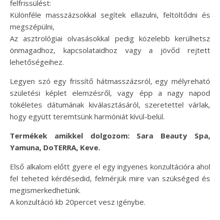
felfrissülést:
Különféle masszázsokkal segítek ellazulni, feltöltődni és
megszépülni,
Az asztrológiai olvasásokkal pedig közelebb kerülhetsz
önmagadhoz, kapcsolataidhoz vagy a jövőd rejtett
lehetőségeihez.
Legyen szó egy frissítő hátmasszázsról, egy mélyreható
születési képlet elemzésről, vagy épp a nagy napod
tökéletes dátumának kiválasztásáról, szeretettel várlak,
hogy együtt teremtsünk harmóniát kívül-belül.
Termékek amikkel dolgozom: Sara Beauty Spa,
Yamuna, DoTERRA, Keve.
Első alkalom előtt gyere el egy ingyenes konzultációra ahol
fel teheted kérdésedid, felmérjük mire van szükséged és
megismerkedhetünk.
A konzultáció kb 20percet vesz igénybe.