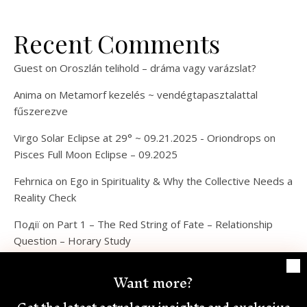
Recent Comments
Guest
on
Oroszlán telihold – dráma vagy varázslat?
Anima
on
Metamorf kezelés ~ vendégtapasztalattal
fűszerezve
Virgo Solar Eclipse at 29° ~ 09.21.2025 - Oriondrops
on
Pisces Full Moon Eclipse – 09.2025
Fehrnica
on
Ego in Spirituality & Why the Collective Needs a
Reality Check
Події
on
Part 1 – The Red String of Fate – Relationship
Question – Horary Study
Want more?