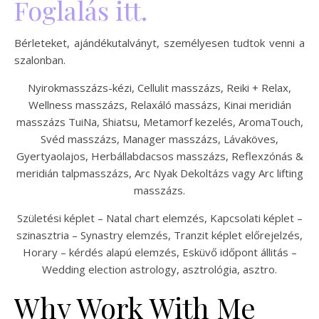
Foglalás itt.
Bérleteket, ajándékutalványt, személyesen tudtok venni a
szalonban.
Nyirokmasszázs-kézi, Cellulit masszázs, Reiki + Relax,
Wellness masszázs, Relaxáló massázs, Kinai meridián
masszázs TuiNa, Shiatsu, Metamorf kezelés, AromaTouch,
Svéd masszázs, Manager masszázs, Lávaköves,
Gyertyaolajos, Herbállabdacsos masszázs, Reflexzónás &
meridián talpmasszázs, Arc Nyak Dekoltázs vagy Arc lifting
masszázs.
Születési képlet – Natal chart elemzés, Kapcsolati képlet –
szinasztria – Synastry elemzés, Tranzit képlet előrejelzés,
Horary – kérdés alapú elemzés, Esküvő időpont állitás –
Wedding election astrology, asztrológia, asztro.
Why Work With Me