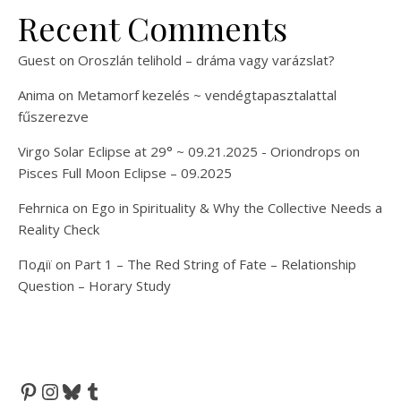
Recent Comments
Guest
on
Oroszlán telihold – dráma vagy varázslat?
Anima
on
Metamorf kezelés ~ vendégtapasztalattal
fűszerezve
Virgo Solar Eclipse at 29° ~ 09.21.2025 - Oriondrops
on
Pisces Full Moon Eclipse – 09.2025
Fehrnica
on
Ego in Spirituality & Why the Collective Needs a
Reality Check
Події
on
Part 1 – The Red String of Fate – Relationship
Question – Horary Study
Pinterest
Instagram
Bluesky
Tumblr