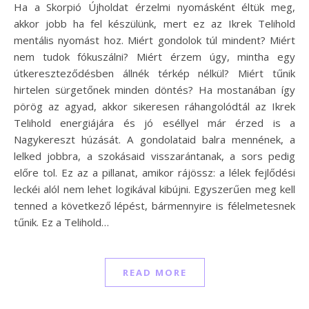
Ha a Skorpió Újholdat érzelmi nyomásként éltük meg,
akkor jobb ha fel készülünk, mert ez az Ikrek Telihold
mentális nyomást hoz. Miért gondolok túl mindent? Miért
nem tudok fókuszálni? Miért érzem úgy, mintha egy
útkereszteződésben állnék térkép nélkül? Miért tűnik
hirtelen sürgetőnek minden döntés? Ha mostanában így
pörög az agyad, akkor sikeresen ráhangolódtál az Ikrek
Telihold energiájára és jó eséllyel már érzed is a
Nagykereszt húzását. A gondolataid balra mennének, a
lelked jobbra, a szokásaid visszarántanak, a sors pedig
előre tol. Ez az a pillanat, amikor rájössz: a lélek fejlődési
leckéi alól nem lehet logikával kibújni. Egyszerűen meg kell
tenned a következő lépést, bármennyire is félelmetesnek
tűnik. Ez a Telihold…
READ MORE