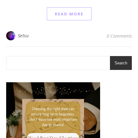
READ MORE
Setsu
0 Comments
Search