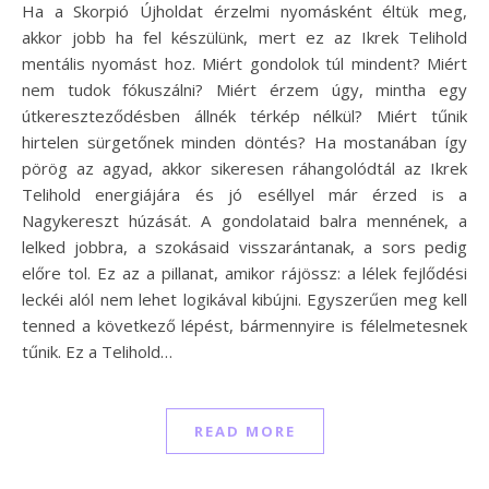
Ha a Skorpió Újholdat érzelmi nyomásként éltük meg,
akkor jobb ha fel készülünk, mert ez az Ikrek Telihold
mentális nyomást hoz. Miért gondolok túl mindent? Miért
nem tudok fókuszálni? Miért érzem úgy, mintha egy
útkereszteződésben állnék térkép nélkül? Miért tűnik
hirtelen sürgetőnek minden döntés? Ha mostanában így
pörög az agyad, akkor sikeresen ráhangolódtál az Ikrek
Telihold energiájára és jó eséllyel már érzed is a
Nagykereszt húzását. A gondolataid balra mennének, a
lelked jobbra, a szokásaid visszarántanak, a sors pedig
előre tol. Ez az a pillanat, amikor rájössz: a lélek fejlődési
leckéi alól nem lehet logikával kibújni. Egyszerűen meg kell
tenned a következő lépést, bármennyire is félelmetesnek
tűnik. Ez a Telihold…
READ MORE