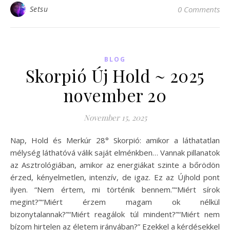
Setsu
0 Comments
BLOG
Skorpió Új Hold ~ 2025
november 20
November 15, 2025
Nap, Hold és Merkúr 28° Skorpió: amikor a láthatatlan
mélység láthatóvá válik saját elménkben… Vannak pillanatok
az Asztrológiában, amikor az energiákat szinte a bőrödön
érzed, kényelmetlen, intenzív, de igaz. Ez az Újhold pont
ilyen. “Nem értem, mi történik bennem.”“Miért sírok
megint?”“Miért érzem magam ok nélkül
bizonytalannak?”“Miért reagálok túl mindent?”“Miért nem
bízom hirtelen az életem irányában?” Ezekkel a kérdésekkel