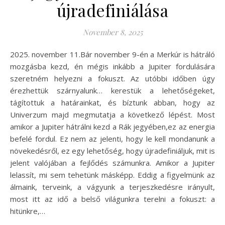
újradefiniálása
November 8, 2025
2025. november 11.Bár november 9-én a Merkúr is hátráló
mozgásba kezd, én mégis inkább a Jupiter fordulására
szeretném helyezni a fokuszt. Az utóbbi időben úgy
érezhettük szárnyalunk… kerestük a lehetőségeket,
tágítottuk a határainkat, és bíztunk abban, hogy az
Univerzum majd megmutatja a következő lépést. Most
amikor a Jupiter hátrálni kezd a Rák jegyében,ez az energia
befelé fordul. Ez nem az jelenti, hogy le kell mondanunk a
növekedésről, ez egy lehetőség, hogy újradefiniáljuk, mit is
jelent valójában a fejlődés számunkra. Amikor a Jupiter
lelassít, mi sem tehetünk másképp. Eddig a figyelmünk az
álmaink, terveink, a vágyunk a terjeszkedésre irányult,
most itt az idő a belső világunkra terelni a fokuszt: a
hitünkre,…