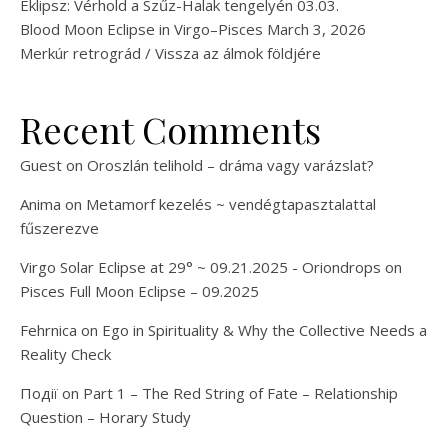
Eklipsz: Vérhold a Szűz-Halak tengelyén 03.03.
Blood Moon Eclipse in Virgo–Pisces March 3, 2026
Merkúr retrográd / Vissza az álmok földjére
Recent Comments
Guest
on
Oroszlán telihold – dráma vagy varázslat?
Anima
on
Metamorf kezelés ~ vendégtapasztalattal
fűszerezve
Virgo Solar Eclipse at 29° ~ 09.21.2025 - Oriondrops
on
Pisces Full Moon Eclipse – 09.2025
Fehrnica
on
Ego in Spirituality & Why the Collective Needs a
Reality Check
Події
on
Part 1 – The Red String of Fate – Relationship
Question – Horary Study