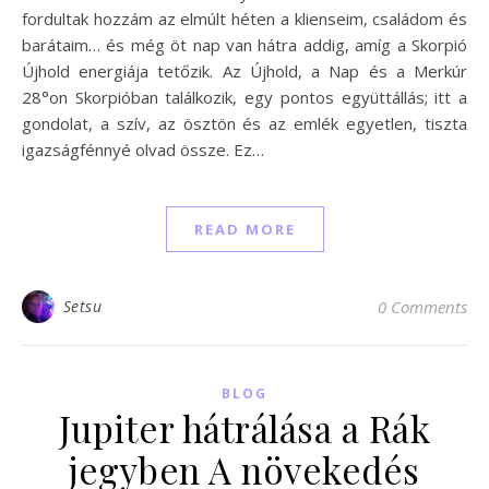
fordultak hozzám az elmúlt héten a klienseim, családom és
barátaim… és még öt nap van hátra addig, amíg a Skorpió
Újhold energiája tetőzik. Az Újhold, a Nap és a Merkúr
28°on Skorpióban találkozik, egy pontos együttállás; itt a
gondolat, a szív, az ösztön és az emlék egyetlen, tiszta
igazságfénnyé olvad össze. Ez…
READ MORE
Setsu
0 Comments
BLOG
Jupiter hátrálása a Rák
jegyben A növekedés