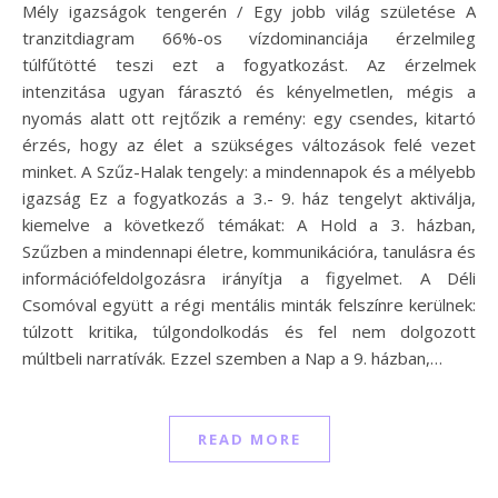
Mély igazságok tengerén / Egy jobb világ születése A
tranzitdiagram 66%-os vízdominanciája érzelmileg
túlfűtötté teszi ezt a fogyatkozást. Az érzelmek
intenzitása ugyan fárasztó és kényelmetlen, mégis a
nyomás alatt ott rejtőzik a remény: egy csendes, kitartó
érzés, hogy az élet a szükséges változások felé vezet
minket. A Szűz-Halak tengely: a mindennapok és a mélyebb
igazság Ez a fogyatkozás a 3.- 9. ház tengelyt aktiválja,
kiemelve a következő témákat: A Hold a 3. házban,
Szűzben a mindennapi életre, kommunikációra, tanulásra és
információfeldolgozásra irányítja a figyelmet. A Déli
Csomóval együtt a régi mentális minták felszínre kerülnek:
túlzott kritika, túlgondolkodás és fel nem dolgozott
múltbeli narratívák. Ezzel szemben a Nap a 9. házban,…
READ MORE