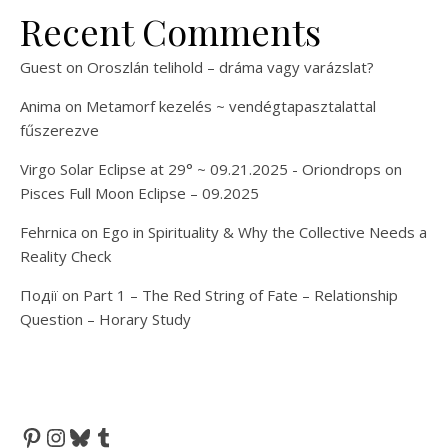
Recent Comments
Guest
on
Oroszlán telihold – dráma vagy varázslat?
Anima
on
Metamorf kezelés ~ vendégtapasztalattal
fűszerezve
Virgo Solar Eclipse at 29° ~ 09.21.2025 - Oriondrops
on
Pisces Full Moon Eclipse – 09.2025
Fehrnica
on
Ego in Spirituality & Why the Collective Needs a
Reality Check
Події
on
Part 1 – The Red String of Fate – Relationship
Question – Horary Study
Pinterest
Instagram
Bluesky
Tumblr