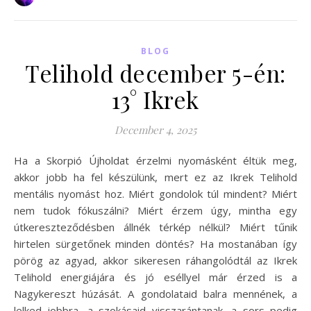
BLOG
Telihold december 5-én:
13° Ikrek
December 4, 2025
Ha a Skorpió Újholdat érzelmi nyomásként éltük meg,
akkor jobb ha fel készülünk, mert ez az Ikrek Telihold
mentális nyomást hoz. Miért gondolok túl mindent? Miért
nem tudok fókuszálni? Miért érzem úgy, mintha egy
útkereszteződésben állnék térkép nélkül? Miért tűnik
hirtelen sürgetőnek minden döntés? Ha mostanában így
pörög az agyad, akkor sikeresen ráhangolódtál az Ikrek
Telihold energiájára és jó eséllyel már érzed is a
Nagykereszt húzását. A gondolataid balra mennének, a
lelked jobbra, a szokásaid visszarántanak, a sors pedig