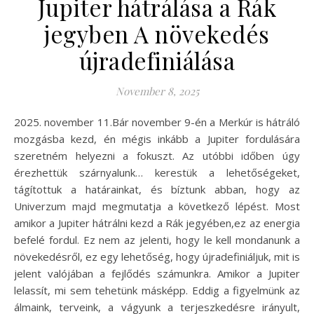
Jupiter hátrálása a Rák
jegyben A növekedés
újradefiniálása
November 8, 2025
2025. november 11.Bár november 9-én a Merkúr is hátráló
mozgásba kezd, én mégis inkább a Jupiter fordulására
szeretném helyezni a fokuszt. Az utóbbi időben úgy
érezhettük szárnyalunk… kerestük a lehetőségeket,
tágítottuk a határainkat, és bíztunk abban, hogy az
Univerzum majd megmutatja a következő lépést. Most
amikor a Jupiter hátrálni kezd a Rák jegyében,ez az energia
befelé fordul. Ez nem az jelenti, hogy le kell mondanunk a
növekedésről, ez egy lehetőség, hogy újradefiniáljuk, mit is
jelent valójában a fejlődés számunkra. Amikor a Jupiter
lelassít, mi sem tehetünk másképp. Eddig a figyelmünk az
álmaink, terveink, a vágyunk a terjeszkedésre irányult,