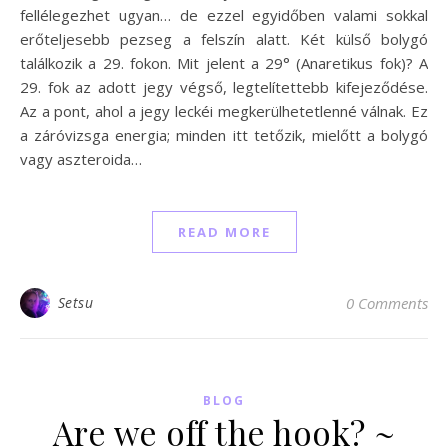
fellélegezhet ugyan… de ezzel egyidőben valami sokkal
erőteljesebb pezseg a felszín alatt. Két külső bolygó
találkozik a 29. fokon. Mit jelent a 29° (Anaretikus fok)? A
29. fok az adott jegy végső, legtelítettebb kifejeződése.
Az a pont, ahol a jegy leckéi megkerülhetetlenné válnak. Ez
a záróvizsga energia; minden itt tetőzik, mielőtt a bolygó
vagy aszteroida…
READ MORE
Setsu
0 Comments
BLOG
Are we off the hook? ~