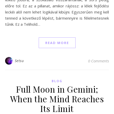
előre tol. Ez az a pillanat, amikor rájössz: a lélek fejlődési
leckéi alól nem lehet logikával kibújni. Egyszerűen meg kell
tenned a következő lépést, bármennyire is félelmetesnek
tűnik. Ez a Telihold…
READ MORE
Setsu
0 Comments
BLOG
Full Moon in Gemini;
When the Mind Reaches
Its Limit