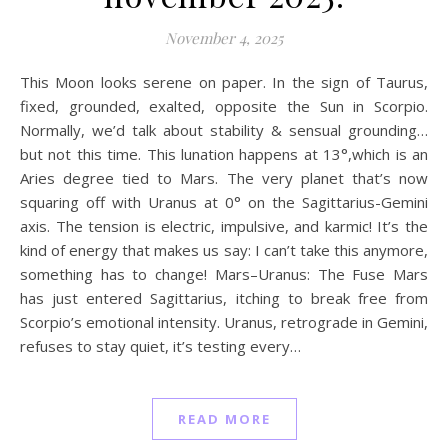
November 4, 2025
This Moon looks serene on paper. In the sign of Taurus,
fixed, grounded, exalted, opposite the Sun in Scorpio.
Normally, we’d talk about stability & sensual grounding…
but not this time. This lunation happens at 13°,which is an
Aries degree tied to Mars. The very planet that’s now
squaring off with Uranus at 0° on the Sagittarius-Gemini
axis. The tension is electric, impulsive, and karmic! It’s the
kind of energy that makes us say: I can’t take this anymore,
something has to change! Mars–Uranus: The Fuse Mars
has just entered Sagittarius, itching to break free from
Scorpio’s emotional intensity. Uranus, retrograde in Gemini,
refuses to stay quiet, it’s testing every…
READ MORE