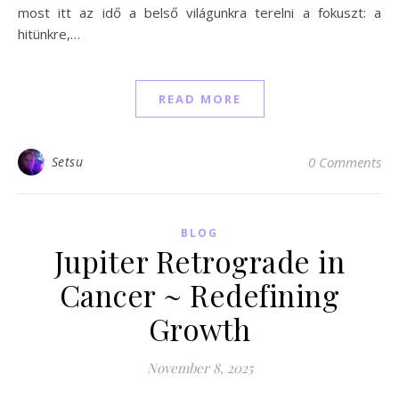
most itt az idő a belső világunkra terelni a fokuszt: a
hitünkre,…
READ MORE
Setsu
0 Comments
BLOG
Jupiter Retrograde in
Cancer ~ Redefining
Growth
November 8, 2025