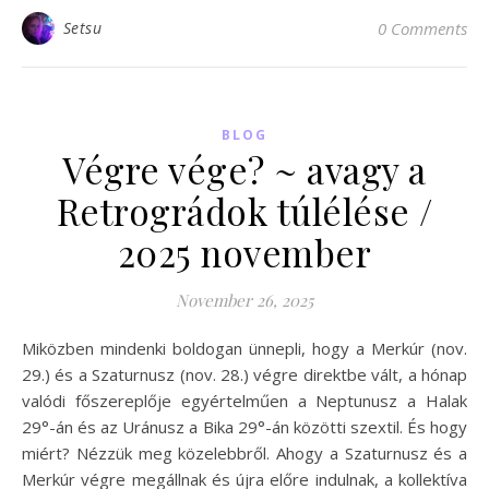
Setsu
0 Comments
BLOG
Végre vége? ~ avagy a
Retrográdok túlélése /
2025 november
November 26, 2025
Miközben mindenki boldogan ünnepli, hogy a Merkúr (nov.
29.) és a Szaturnusz (nov. 28.) végre direktbe vált, a hónap
valódi főszereplője egyértelműen a Neptunusz a Halak
29°-án és az Uránusz a Bika 29°-án közötti szextil. És hogy
miért? Nézzük meg közelebbről. Ahogy a Szaturnusz és a
Merkúr végre megállnak és újra előre indulnak, a kollektíva