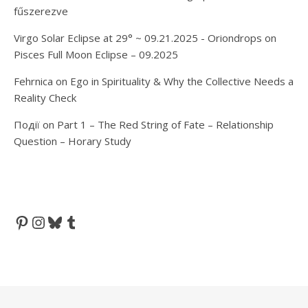
fűszerezve
Virgo Solar Eclipse at 29° ~ 09.21.2025 - Oriondrops
on
Pisces Full Moon Eclipse – 09.2025
Fehrnica
on
Ego in Spirituality & Why the Collective Needs a
Reality Check
Події
on
Part 1 – The Red String of Fate – Relationship
Question – Horary Study
Pinterest
Instagram
Bluesky
Tumblr