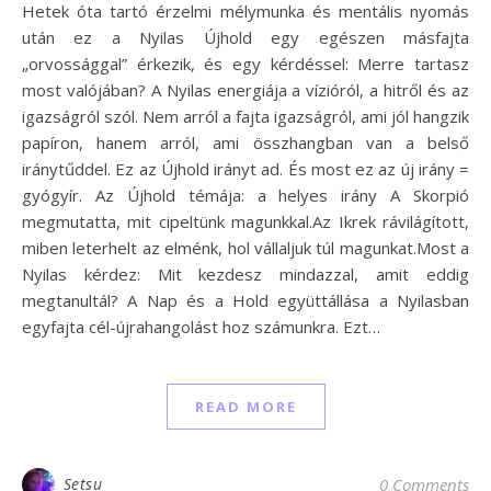
Hetek óta tartó érzelmi mélymunka és mentális nyomás
után ez a Nyilas Újhold egy egészen másfajta
„orvossággal” érkezik, és egy kérdéssel: Merre tartasz
most valójában? A Nyilas energiája a vízióról, a hitről és az
igazságról szól. Nem arról a fajta igazságról, ami jól hangzik
papíron, hanem arról, ami összhangban van a belső
iránytűddel. Ez az Újhold irányt ad. És most ez az új irány =
gyógyír. Az Újhold témája: a helyes irány A Skorpió
megmutatta, mit cipeltünk magunkkal.Az Ikrek rávilágított,
miben leterhelt az elménk, hol vállaljuk túl magunkat.Most a
Nyilas kérdez: Mit kezdesz mindazzal, amit eddig
megtanultál? A Nap és a Hold együttállása a Nyilasban
egyfajta cél-újrahangolást hoz számunkra. Ezt…
READ MORE
Setsu
0 Comments